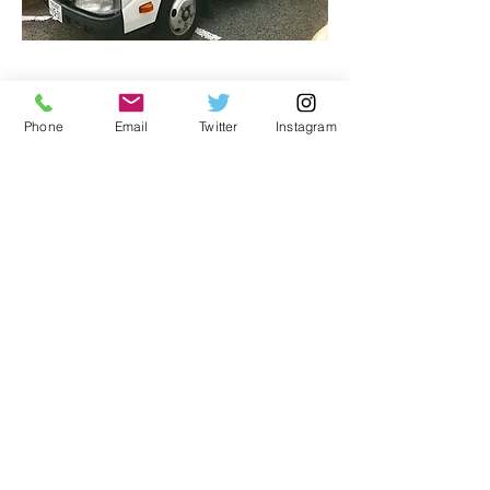
トラックに不用品を積み放題で格安に
ソファーだけでなく小物やそ
Phone
Email
Twitter
Instagram
の他家具類を複数処分したい
場合は不用品にトラック積み
放題がお勧めです。
軽トラ積み放題ですとソファ
ーや箪笥、テレビ台、衣装ケ
ースや家電、ごみ袋を複数つ
んでも大丈夫！
料金は軽トラ15,000円より承
りますので是非ご検討くださ
い。