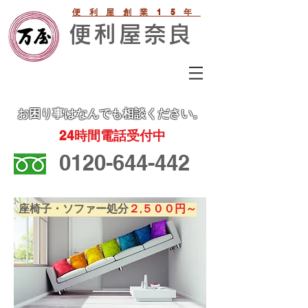
便利屋創業15年
便利屋奈良
お困り事
はなんでも相談ください。
24
時間電話受付中
0120-644-442
座椅子・ソファー処分
２,５００円～