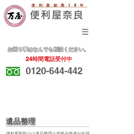
便利屋創業15年
便利屋奈良
お困り事
はなんでも相談ください。
24
時間電話受付中
0120-644-442
遺品整理・生前整理・不用品回
収、身の回りの処分は便利屋和
歌山にお任せ下さい！
遺品整理
​​便利屋和歌山は遺品整理士資格合格者が在籍