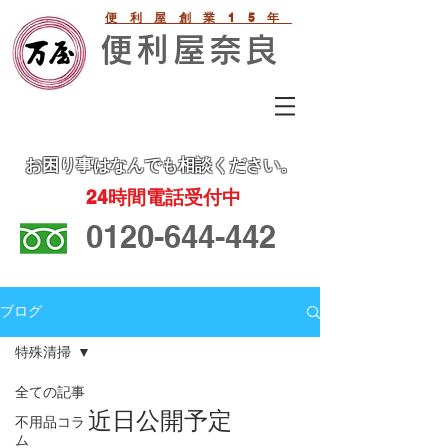
便利屋創業15年
便利屋奈良
お困り事
はなんでも相談ください。
24
時間電話受付中
0120-644-442
ブログ
特殊清掃
全ての記事
近日公開予定
不用品コラ
ム