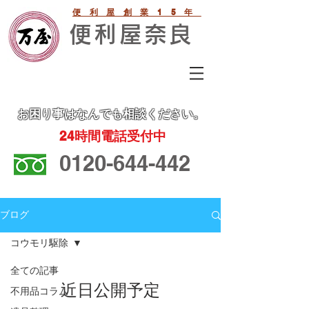
便利屋創業15年
便利屋奈良
お困り事
はなんでも相談ください。
24
時間電話受付中
0120-644-442
ブログ
コウモリ駆除
全ての記事
近日公開予定
不用品コラム