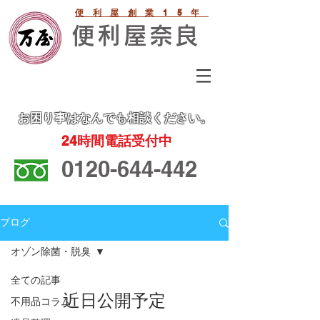
便利屋創業15年
便利屋奈良
お困り事
はなんでも相談ください。
24
時間電話受付中
0120-644-442
ブログ
オゾン除菌・脱臭
全ての記事
近日公開予定
不用品コラム